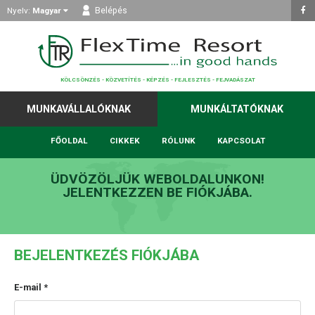
Nyelv:
Magyar
Belépés
KÖLCSÖNZÉS - KÖZVETÍTÉS - KÉPZÉS - FEJLESZTÉS - FEJVADÁSZAT
MUNKAVÁLLALÓKNAK
MUNKÁLTATÓKNAK
FŐOLDAL
CIKKEK
RÓLUNK
KAPCSOLAT
ÜDVÖZÖLJÜK WEBOLDALUNKON!
JELENTKEZZEN BE FIÓKJÁBA.
BEJELENTKEZÉS FIÓKJÁBA
E-mail *